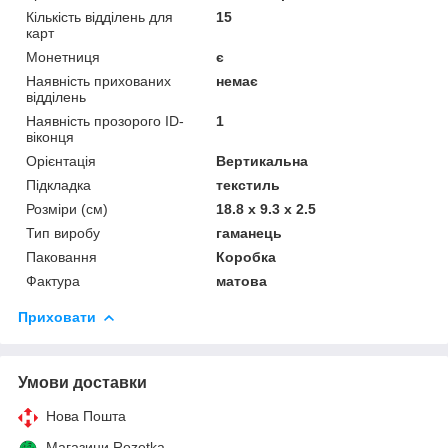
Кількість відділень для
15
карт
Монетниця
є
Наявність прихованих
немає
відділень
Наявність прозорого ID-
1
віконця
Орієнтація
Вертикальна
Підкладка
текстиль
Розміри (см)
18.8 x 9.3 x 2.5
Тип виробу
гаманець
Паковання
Коробка
Фактура
матова
Приховати
Умови доставки
Нова Пошта
Магазини Rozetka