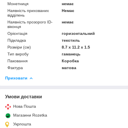
Монетниця
немає
Наявність прихованих
Немає
відділень
Наявність прозорого ID-
немає
віконця
Орієнтація
горизонтальний
Підкладка
текстиль
Розміри (см)
8.7 x 11.2 x 1.5
Тип виробу
гаманець
Паковання
Коробка
Фактура
матова
Приховати
Умови доставки
Нова Пошта
Магазини Rozetka
Укрпошта