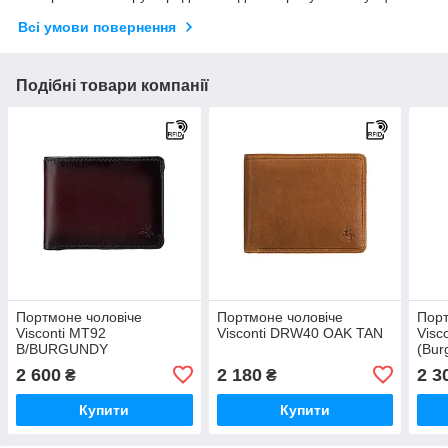
Всі умови повернення
Подібні товари компанії
Портмоне чоловіче
Портмоне чоловіче
Порт
Visconti MT92
Visconti DRW40 OAK TAN
Visc
B/BURGUNDY
(Bur
2 600
2 180
2 3
₴
₴
Купити
Купити