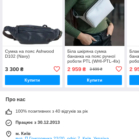
Сумка на пояс Ashwood
Біла шкіряна сумка
Блак
D102 (Navy)
бананка на пояс ручної
бана
роботи PTL (WHI-PTL-4lx)
робо
3 300
2 959
2 9
₴
₴
3 699 ₴
Купити
Купити
Про нас
100% позитивних з 40 відгуків за рік
Працює з 30.12.2013
м. Київ
вул. П.Григоренка 22/20, офіс 7, Київ, Україна