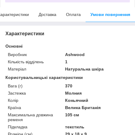
арактеристики
Доставка
Оплата
Умови повернення
Характеристики
Основні
Виробник
Ashwood
Кількість відділень
1
Матеріал
Натуральна шкіра
Користувальницькі характеристики
Вага (г)
370
Застежка
Молния
Колір
Коньячний
Країна
Велика Британія
Максимальна довжина
105 см
ременя
Підкладка
текстиль
Розміри (см)
29 х 18 х 9