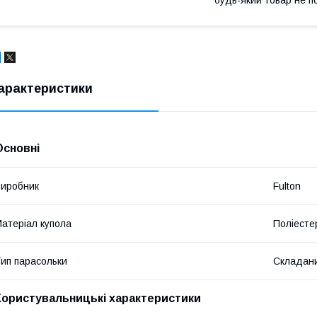
арактеристики
Основні
иробник
Fulton
атеріал купола
Поліесте
ип парасольки
Складан
Користувальницькі характеристики