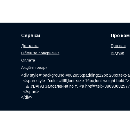
Сервіси
Про ком
Доставка
Про нас
Обмін та повернення
Відгуки
Оплата
Акційні товари
<div style="background:#002855;padding:12px 20px;text-al
<span style="color:#ffffff;font-size:16px;font-weight:bold;">
⚠️ УВАГА! Замовлення по т. <a href="tel:+380930825775
</span>
</div>