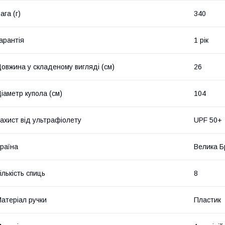
ага (г)
340
арантія
1 рік
овжина у складеному вигляді (см)
26
іаметр купола (см)
104
ахист від ультрафіолету
UPF 50+
раїна
Велика Б
ількість спиць
8
атеріал ручки
Пластик