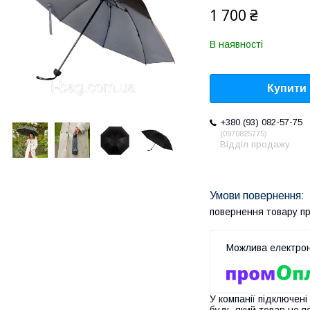
1 700 ₴
В наявності
Купити
+380 (93) 082-57-75
0970825775
Відділ продажу
повернення товару п
У компанії підключені
будь-який товар не п