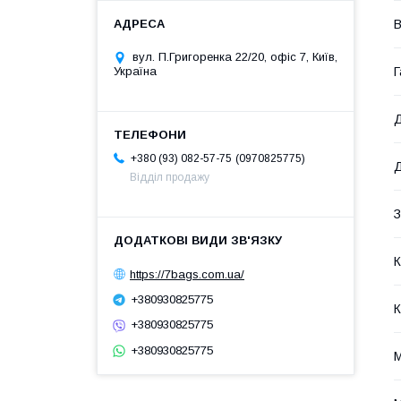
В
вул. П.Григоренка 22/20, офіс 7, Київ,
Г
Україна
Д
0970825775
+380 (93) 082-57-75
Д
Відділ продажу
З
К
https://7bags.com.ua/
+380930825775
К
+380930825775
+380930825775
М