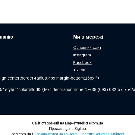
панію
Ми в мережі
Основний сайт
Instagram
Facebook
TikTok
ign:center;border-radius:4px;margin-bottom:16px;">
" style="color:#ffdd00;text-decoration:none;">+38 (093) 082-57-75
Сайт створений на маркетплейсі
Prom.ua
Продавець на Bigl.ua
i-bag.com.ua |
Поскаржитися на контент
|
Політика конфіденційності