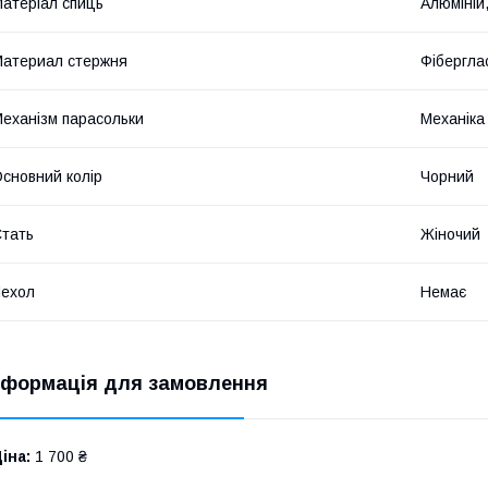
атеріал спиць
Алюміній
атериал стержня
Фібергла
еханізм парасольки
Механіка
сновний колір
Чорний
тать
Жіночий
ехол
Немає
нформація для замовлення
іна:
1 700 ₴