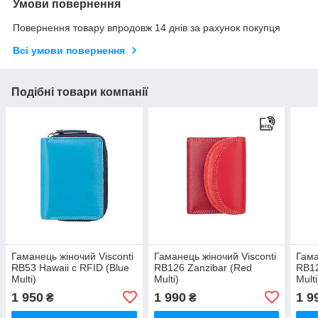
Умови повернення
Повернення товару впродовж 14 днів за рахунок покупця
Всі умови повернення
Подібні товари компанії
Гаманець жіночий Visconti
Гаманець жіночий Visconti
Гама
RB53 Hawaii c RFID (Blue
RB126 Zanzibar (Red
RB12
Multi)
Multi)
Multi
1 950
1 990
1 9
₴
₴