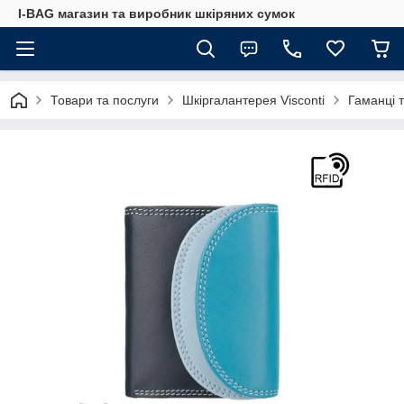
I-BAG магазин та виробник шкіряних сумок
Товари та послуги
Шкіргалантерея Visconti
Гаманці 