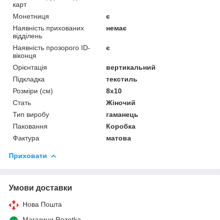
карт
Монетниця
є
Наявність прихованих
немає
відділень
Наявність прозорого ID-
є
віконця
Орієнтація
вертикальний
Підкладка
текстиль
Розміри (см)
8х10
Стать
Жіночий
Тип виробу
гаманець
Паковання
Коробка
Фактура
матова
Приховати
Умови доставки
Нова Пошта
Магазини Rozetka