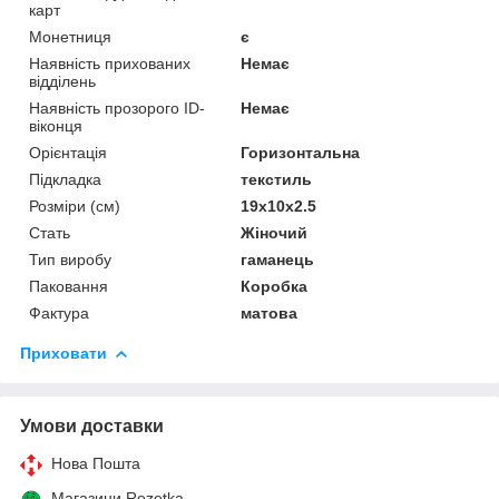
карт
Монетниця
є
Наявність прихованих
Немає
відділень
Наявність прозорого ID-
Немає
віконця
Орієнтація
Горизонтальна
Підкладка
текстиль
Розміри (см)
19х10х2.5
Стать
Жіночий
Тип виробу
гаманець
Паковання
Коробка
Фактура
матова
Приховати
Умови доставки
Нова Пошта
Магазини Rozetka