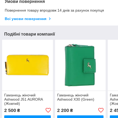
Умови повернення
Повернення товару впродовж 14 днів за рахунок покупця
Всі умови повернення
Подібні товари компанії
Гаманець жіночий
Гаманець жіночий
Гама
Ashwood J51 AURORA
Ashwood X30 (Green)
Ash
(Жовтий)
(Жов
2 500
2 200
2 4
₴
₴