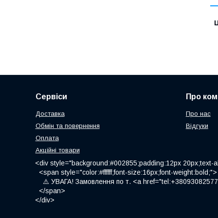
Ц
Сервіси
Про ком
Доставка
Про нас
Обмін та повернення
Відгуки
Оплата
Акційні товари
<div style="background:#002855;padding:12px 20px;text-al
<span style="color:#ffffff;font-size:16px;font-weight:bold;">
⚠️ УВАГА! Замовлення по т. <a href="tel:+380930825775
</span>
</div>