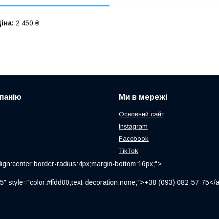
іна:
2 450 ₴
панію
Ми в мережі
Основний сайт
Instagram
Facebook
TikTok
ign:center;border-radius:4px;margin-bottom:16px;">
" style="color:#ffdd00;text-decoration:none;">+38 (093) 082-57-75