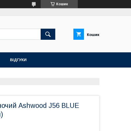
Кошик
Кошик
ВІДГУКИ
ночий Ashwood J56 BLUE
)