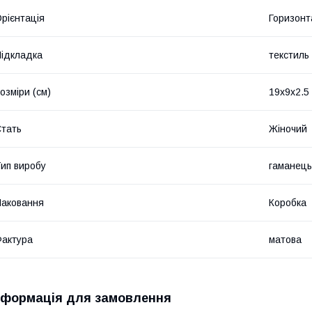
рієнтація
Горизонт
ідкладка
текстиль
озміри (см)
19х9х2.5
тать
Жіночий
ип виробу
гаманець
аковання
Коробка
актура
матова
нформація для замовлення