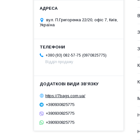
В
вул. П.Григоренка 22/20, офіс 7, Київ,
Україна
З
З
0970825775
+380 (93) 082-57-75
Відділ продажу
К
К
https://7bags.com.ua/
+380930825775
+380930825775
Н
+380930825775
Н