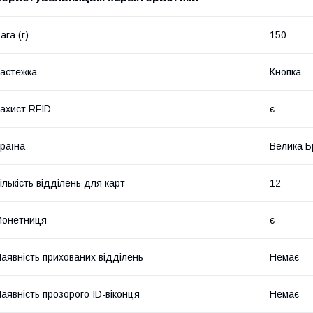
ага (г)
150
астежка
Кнопка
ахист RFID
є
раїна
Велика Б
ількість відділень для карт
12
Монетниця
є
аявність прихованих відділень
Немає
аявність прозорого ID-віконця
Немає