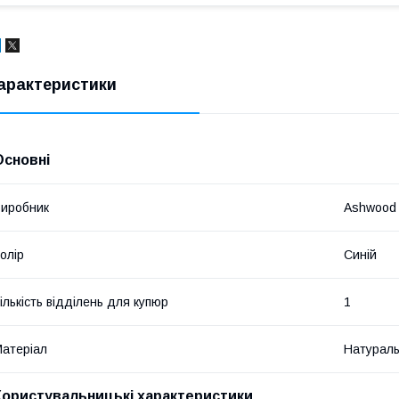
арактеристики
Основні
иробник
Ashwood
олір
Синій
ількість відділень для купюр
1
атеріал
Натураль
Користувальницькі характеристики