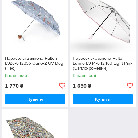
Парасолька жіноча Fulton
Парасолька жіноча Fulton
L926-042335 Curio-2 UV Dog
Lumio L944-042489 Light Pink
(Пес)
(Світло-рожевий)
В наявності
В наявності
1 770
1 650
₴
₴
Купити
Купити