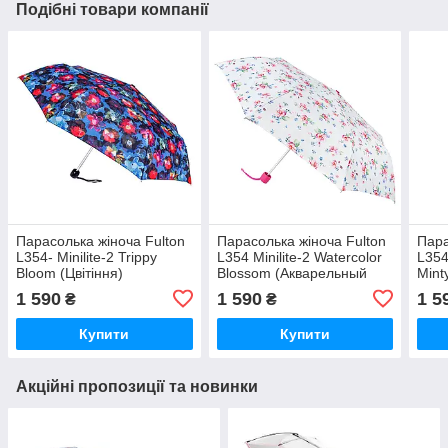
Подібні товари компанії
Парасолька жіноча Fulton
Парасолька жіноча Fulton
Пара
L354- Minilite-2 Trippy
L354 Minilite-2 Watercolor
L354
Bloom (Цвітіння)
Blossom (Акварельный
Mint
цветок)
(Мят
1 590
1 590
1 5
₴
₴
Купити
Купити
Акційні пропозиції та новинки