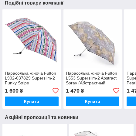
Подібні товари компанії
Парасолька жіноча Fulton
Парасолька жіноча Fulton
Пара
L902-037829 Superslim-2
L553 Superslim-2 Abstract
Supe
Funky Stripe
Spray (Абстрактный
Peta
рисунок)
1 600
1 470
1 4
₴
₴
Купити
Купити
Акційні пропозиції та новинки