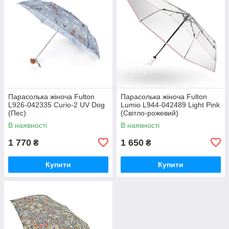
Парасолька жіноча Fulton
Парасолька жіноча Fulton
L926-042335 Curio-2 UV Dog
Lumio L944-042489 Light Pink
(Пес)
(Світло-рожевий)
В наявності
В наявності
1 770
1 650
₴
₴
Купити
Купити