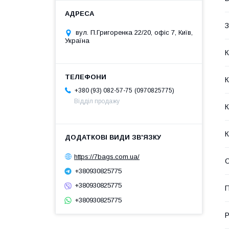
З
вул. П.Григоренка 22/20, офіс 7, Київ,
Україна
К
К
0970825775
+380 (93) 082-57-75
Відділ продажу
К
К
https://7bags.com.ua/
О
+380930825775
+380930825775
П
+380930825775
Р