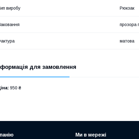
ип виробу
Рюкзак
аковання
прозора 
актура
матова
нформація для замовлення
іна:
950 ₴
панію
Ми в мережі