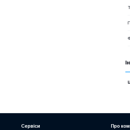
Т
П
Ф
І
Ц
Сервіси
Про ком