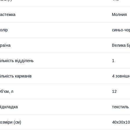
астежка
Молния
олір
синьо-чо
раїна
Велика Б
ількість відділень
1
ількість карманів
4 зовнішн
б'єм, л
12
ідкладка
текстиль
озміри (см)
40x30x10