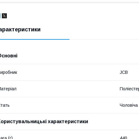
арактеристики
Основні
иробник
JCB
атеріал
Поліесте
тать
Чоловіча
Користувальницькі характеристики
ага (г)
440