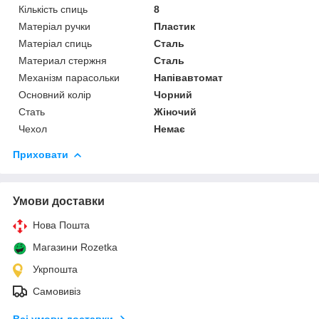
Кількість спиць
8
Матеріал ручки
Пластик
Матеріал спиць
Сталь
Материал стержня
Сталь
Механізм парасольки
Напівавтомат
Основний колір
Чорний
Стать
Жіночий
Чехол
Немає
Приховати
Умови доставки
Нова Пошта
Магазини Rozetka
Укрпошта
Самовивіз
Всі умови доставки