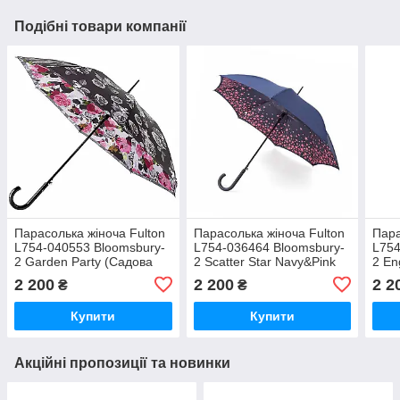
Подібні товари компанії
Парасолька жіноча Fulton
Парасолька жіноча Fulton
Пара
L754-040553 Bloomsbury-
L754-036464 Bloomsbury-
L754
2 Garden Party (Садова
2 Scatter Star Navy&Pink
2 En
вечірка)
(Зірки)
2 200
2 200
2 2
₴
₴
Купити
Купити
Акційні пропозиції та новинки