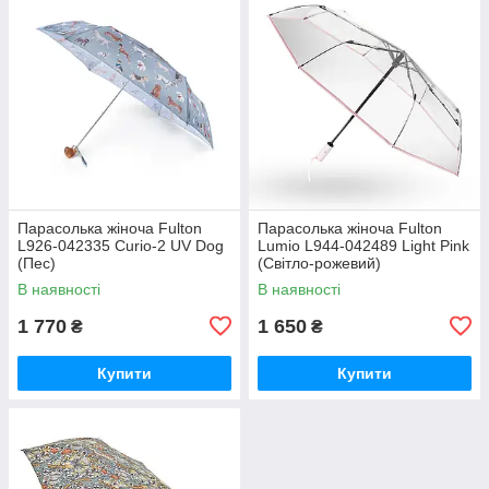
Парасолька жіноча Fulton
Парасолька жіноча Fulton
L926-042335 Curio-2 UV Dog
Lumio L944-042489 Light Pink
(Пес)
(Світло-рожевий)
В наявності
В наявності
1 770
1 650
₴
₴
Купити
Купити