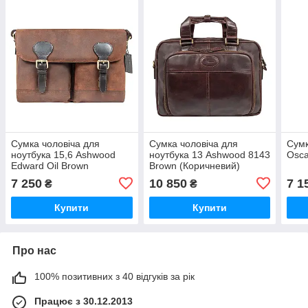
Cумка чоловіча для
Сумка чоловіча для
Сумк
ноутбука 15,6 Ashwood
ноутбука 13 Ashwood 8143
Osca
Edward Oil Brown
Brown (Коричневий)
(Коричневий)
7 250
10 850
7 1
₴
₴
Купити
Купити
Про нас
100% позитивних з 40 відгуків за рік
Працює з 30.12.2013