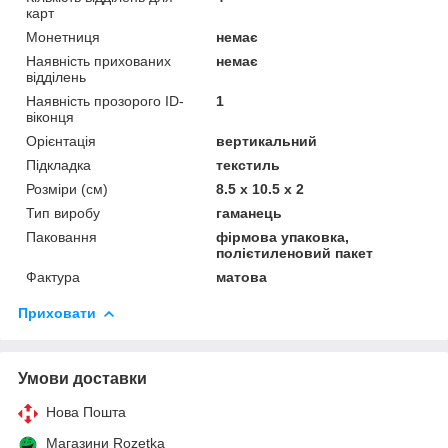
карт
Монетниця
немає
Наявність прихованих
немає
відділень
Наявність прозорого ID-
1
віконця
Орієнтація
вертикальний
Підкладка
текстиль
Розміри (см)
8.5 x 10.5 x 2
Тип виробу
гаманець
Паковання
фірмова упаковка,
полієтиленовий пакет
Фактура
матова
Приховати
Умови доставки
Нова Пошта
Магазини Rozetka