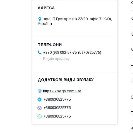
К
К
вул. П.Григоренка 22/20, офіс 7, Київ,
Україна
К
0970825775
+380 (93) 082-57-75
Відділ продажу
Н
Н
https://7bags.com.ua/
О
+380930825775
+380930825775
П
+380930825775
Р