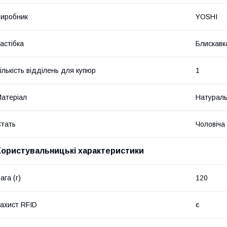
иробник
YOSHI
астібка
Блискавк
ількість відділень для купюр
1
атеріал
Натураль
тать
Чоловіча
Користувальницькі характеристики
ага (г)
120
ахист RFID
є