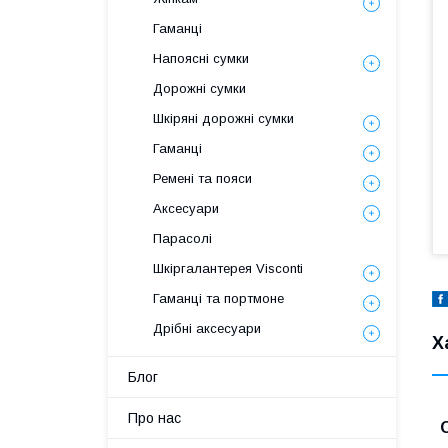
Гаманці
Напоясні сумки
Дорожні сумки
Шкіряні дорожні сумки
Гаманці
Ремені та пояси
Аксесуари
Парасолі
Шкіргалантерея Visconti
Гаманці та портмоне
Дрібні аксесуари
Х
Блог
Про нас