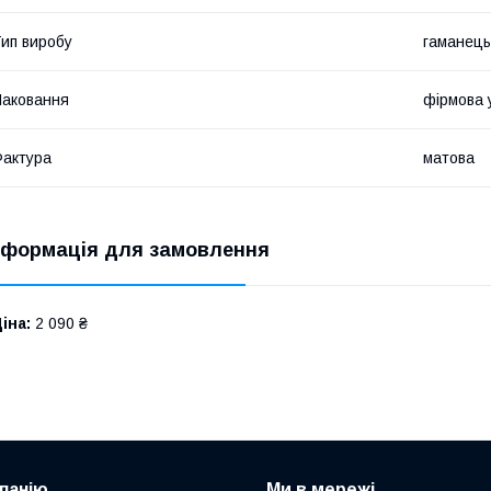
ип виробу
гаманець
аковання
фірмова 
актура
матова
нформація для замовлення
іна:
2 090 ₴
панію
Ми в мережі