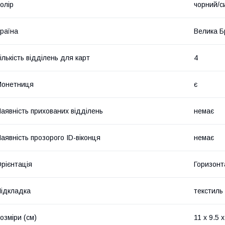
олір
чорний/с
раїна
Велика Б
ількість відділень для карт
4
Монетниця
є
аявність прихованих відділень
немає
аявність прозорого ID-віконця
немає
рієнтація
Горизонт
ідкладка
текстиль
озміри (см)
11 x 9.5 x