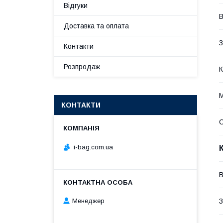
Відгуки
В
Доставка та оплата
З
Контакти
Розпродаж
К
М
КОНТАКТИ
С
i-bag.com.ua
В
З
Менеджер