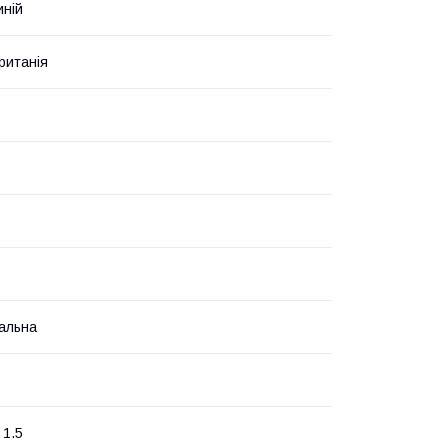
иній
ританія
альна
 1.5