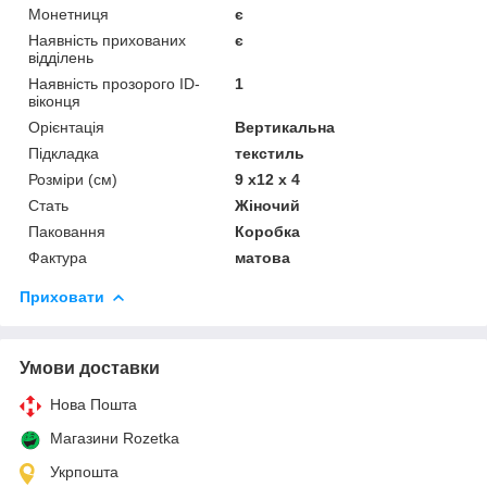
Монетниця
є
Наявність прихованих
є
відділень
Наявність прозорого ID-
1
віконця
Орієнтація
Вертикальна
Підкладка
текстиль
Розміри (см)
9 х12 х 4
Стать
Жіночий
Паковання
Коробка
Фактура
матова
Приховати
Умови доставки
Нова Пошта
Магазини Rozetka
Укрпошта