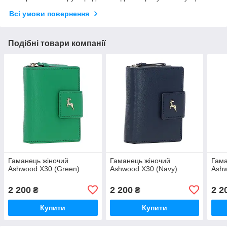
Всі умови повернення
Подібні товари компанії
Гаманець жіночий
Гаманець жіночий
Гама
Ashwood X30 (Green)
Ashwood X30 (Navy)
Ashw
2 200
2 200
2 2
₴
₴
Купити
Купити