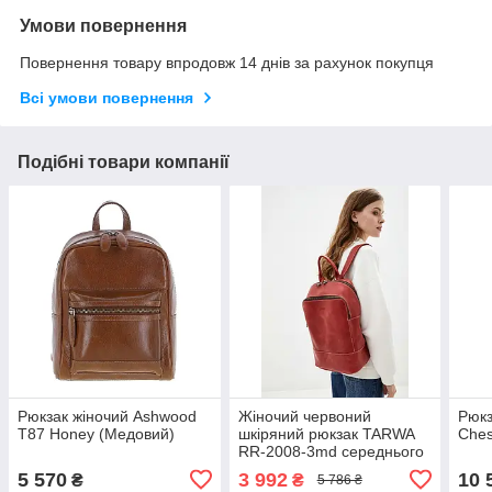
Умови повернення
Повернення товару впродовж 14 днів за рахунок покупця
Всі умови повернення
Подібні товари компанії
Рюкзак жіночий Ashwood
Жіночий червоний
Рюкз
T87 Honey (Медовий)
шкіряний рюкзак TARWA
Ches
RR-2008-3md середнього
розміру
5 570
3 992
10 
₴
₴
5 786 ₴