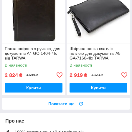
Папка шкіряна з ручкою, для
Шкіряна папка клатч із
документів A4 GC-1404-4lx
петлею для документів А5
від TARWA
GA-7160-4lx TARWA
В наявності
В наявності
2 824
2 919
₴
₴
3 699 ₴
3 823 ₴
Купити
Купити
Показати ще
Про нас
100% позитивних з 40 відгуків за рік