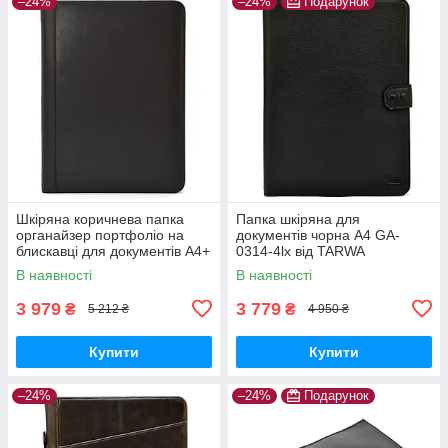
–24%
–24%
Подарунок
Шкіряна коричнева папка
Папка шкіряна для
органайзер портфоліо на
документів чорна A4 GA-
блискавці для документів А4+
0314-4lx від TARWA
TARWA GC-1295-4lx
В наявності
В наявності
3 979
3 779
₴
₴
5 212 ₴
4 950 ₴
Купити
Купити
–24%
–24%
Подарунок