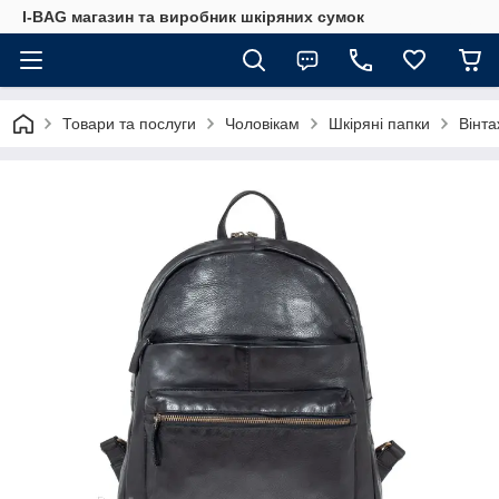
I-BAG магазин та виробник шкіряних сумок
Товари та послуги
Чоловікам
Шкіряні папки
Вінта