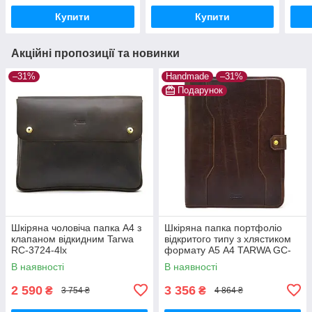
Купити
Купити
Акційні пропозиції та новинки
–31%
Handmade
–31%
Подарунок
Шкіряна чоловіча папка А4 з
Шкіряна папка портфоліо
клапаном відкидним Tarwa
відкритого типу з хлястиком
RC-3724-4lx
формату А5 А4 TARWA GC-
2141-4lx
В наявності
В наявності
2 590
3 356
₴
₴
3 754 ₴
4 864 ₴