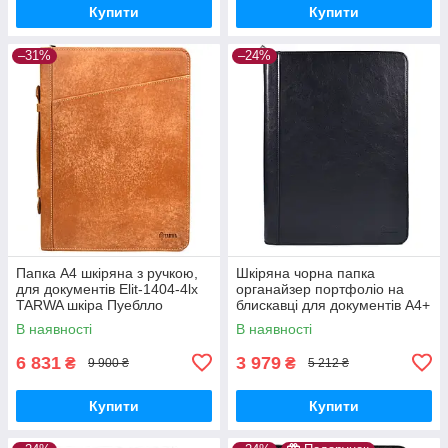
Купити
Купити
–31%
–24%
Папка A4 шкіряна з ручкою,
Шкіряна чорна папка
для документів Elit-1404-4lx
органайзер портфоліо на
TARWA шкіра Пуеблло
блискавці для документів А4+
TARWA GA-1295-4lx
В наявності
В наявності
6 831
3 979
₴
₴
9 900 ₴
5 212 ₴
Купити
Купити