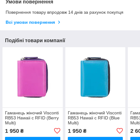
Умови повернення
Повернення товару впродовж 14 днів за рахунок покупця
Всі умови повернення
Подібні товари компанії
Гаманець жіночий Visconti
Гаманець жіночий Visconti
Гама
RB53 Hawaii c RFID (Berry
RB53 Hawaii c RFID (Blue
RB51
Multi)
Multi)
Multi
1 950
1 950
2 6
₴
₴