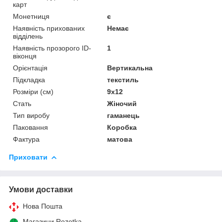
карт
Монетниця
є
Наявність прихованих
Немає
відділень
Наявність прозорого ID-
1
віконця
Орієнтація
Вертикальна
Підкладка
текстиль
Розміри (см)
9х12
Стать
Жіночий
Тип виробу
гаманець
Паковання
Коробка
Фактура
матова
Приховати
Умови доставки
Нова Пошта
Магазини Rozetka