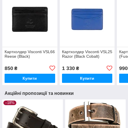
Картхолдер Visconti VSL66
Картхолдер Visconti VSL25
Карт
Reese (Black)
Razor (Black Cobalt)
(Fus
850
1 330
990
₴
₴
Купити
Купити
Акційні пропозиції та новинки
–18%