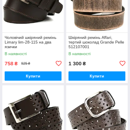
Чоловічий шкіряний ремінь
Шкіряний ремінь Affari,
Limary lim-28-115 на два
тертий шоколад Grande Pelle
язички
512107001
В наявності
В наявності
758
1 300
₴
₴
925 ₴
Купити
Купити