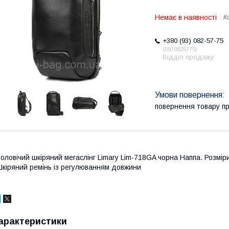
Немає в наявності
К
+380 (93) 082-57-75
0970825775
Відділ продажу
повернення товару п
оловічий шкіряний мегаслінг Limary Lim-718GA чорна Наппа. Розмір
кіряний ремінь із регулюванням довжини
арактеристики