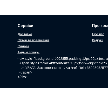
Сервіси
Про ком
Доставка
Про нас
Обмін та повернення
Відгуки
Оплата
Акційні товари
<div style="background:#002855;padding:12px 20px;text-al
<span style="color:#ffffff;font-size:16px;font-weight:bold;">
⚠️ УВАГА! Замовлення по т. <a href="tel:+380930825775
</span>
</div>