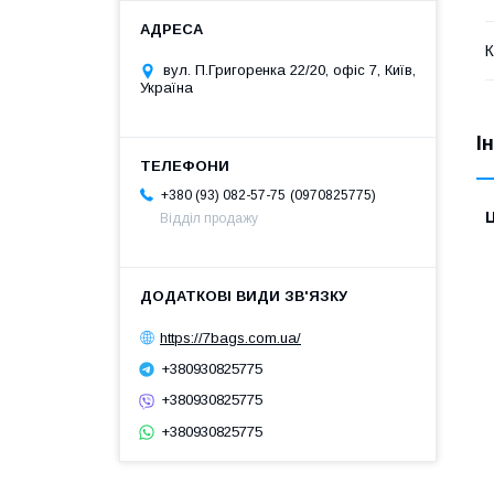
К
вул. П.Григоренка 22/20, офіс 7, Київ,
Україна
І
0970825775
+380 (93) 082-57-75
Ц
Відділ продажу
https://7bags.com.ua/
+380930825775
+380930825775
+380930825775