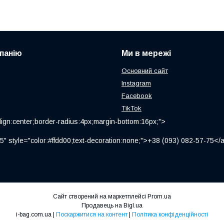
панію
Ми в мережі
Основний сайт
Instagram
Facebook
TikTok
ign:center;border-radius:4px;margin-bottom:16px;">
" style="color:#ffdd00;text-decoration:none;">+38 (093) 082-57-75
Сайт створений на маркетплейсі
Prom.ua
Продавець на Bigl.ua
i-bag.com.ua |
Поскаржитися на контент
|
Політика конфіденційності