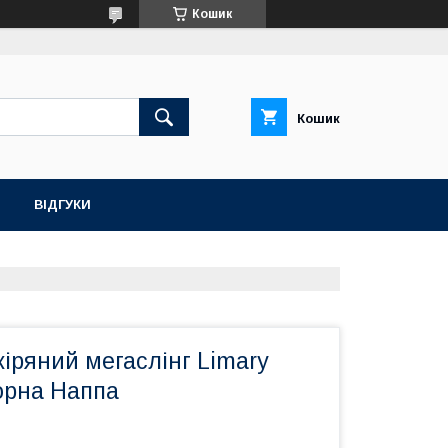
Кошик
Кошик
ВІДГУКИ
іряний мегаслінг Limary
орна Наппа