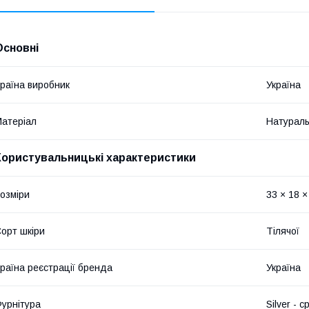
Основні
раїна виробник
Україна
атеріал
Натураль
Користувальницькі характеристики
озміри
33 × 18 ×
орт шкіри
Тілячої
раїна реєстрації бренда
Україна
урнітура
Silver - с