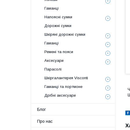
Гаманці
Напоясні сумки
Дорожні сумки
Шкіряні дорожні сумки
Гаманці
Ремені та пояси
Аксесуари
Парасолі
Шкіргалантерея Visconti
Гаманці та портмоне
Ч
Ш
Дрібні аксесуари
Блог
Про нас
Х