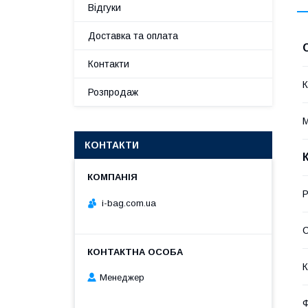
Відгуки
Доставка та оплата
Контакти
К
Розпродаж
М
КОНТАКТИ
Р
i-bag.com.ua
С
К
Менеджер
Ф