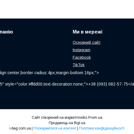
панію
Ми в мережі
Основний сайт
Instagram
Facebook
TikTok
ign:center;border-radius:4px;margin-bottom:16px;">
" style="color:#ffdd00;text-decoration:none;">+38 (093) 082-57-75
Сайт створений на маркетплейсі
Prom.ua
Продавець на Bigl.ua
i-bag.com.ua |
Поскаржитися на контент
|
Політика конфіденційності