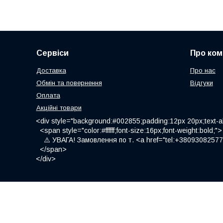
Сервіси
Про ком
Доставка
Про нас
Обмін та повернення
Відгуки
Оплата
Акційні товари
<div style="background:#002855;padding:12px 20px;text-al
<span style="color:#ffffff;font-size:16px;font-weight:bold;">
⚠️ УВАГА! Замовлення по т. <a href="tel:+380930825775
</span>
</div>