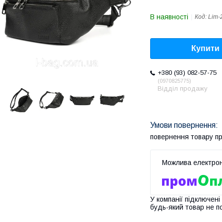
В наявності
Код:
Lim-
Купити
+380 (93) 082-57-75
0970825775
Відділ продажу
повернення товару п
У компанії підключені
будь-який товар не п