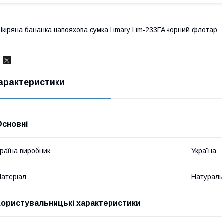
кіряна бананка напояхова сумка Limary Lim-233FA чорний флотар
арактеристики
Основні
раїна виробник
Україна
атеріал
Натураль
Користувальницькі характеристики