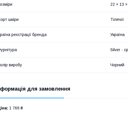
озміри
22 × 13 ×
орт шкіри
Тілячої
раїна реєстрації бренда
Україна
урнітура
Silver - с
олір виробу
Чорний
нформація для замовлення
іна:
1 769 ₴