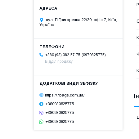
Р
вул. П.Григоренка 22/20, офіс 7, Київ,
С
Україна
К
Ф
0970825775
+380 (93) 082-57-75
Відділ продажу
К
https://7bags.com.ua/
І
+380930825775
+380930825775
Ц
+380930825775