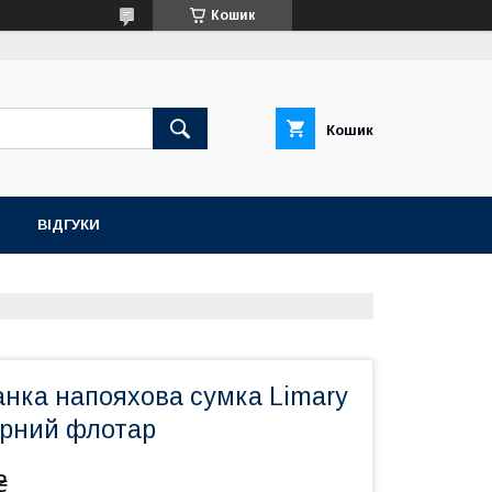
Кошик
Кошик
ВІДГУКИ
анка напояхова сумка Limary
орний флотар
₴