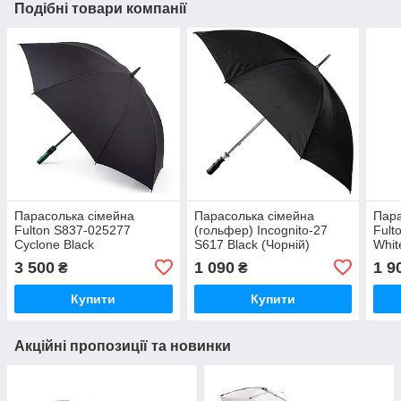
Подібні товари компанії
Парасолька сімейна
Парасолька сімейна
Пар
Fulton S837-025277
(гольфер) Incognito-27
Fult
Cyclone Black
S617 Black (Чорній)
Whit
3 500
1 090
1 9
₴
₴
Купити
Купити
Акційні пропозиції та новинки