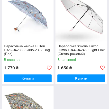
Парасолька жіноча Fulton
Парасолька жіноча Fulton
L926-042335 Curio-2 UV Dog
Lumio L944-042489 Light Pink
(Пес)
(Світло-рожевий)
В наявності
В наявності
1 770
1 650
₴
₴
Купити
Купити