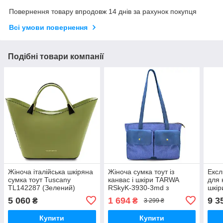
Повернення товару впродовж 14 днів за рахунок покупця
Всі умови повернення
Подібні товари компанії
Жіноча італійська шкіряна
Жіноча сумка тоут із
Екс
сумка тоут Tuscany
канвас і шкіри TARWA
для 
TL142287 (Зелений)
RSkyK-3930-3md з
шкір
передніми кишенями
TL14
5 060
1 694
9 3
₴
₴
3 299 ₴
Купити
Купити