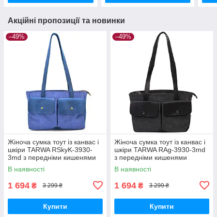
Акційні пропозиції та новинки
–49%
–49%
Жіноча сумка тоут із канвас і
Жіноча сумка тоут із канвас і
шкіри TARWA RSkyK-3930-
шкіри TARWA RAg-3930-3md
3md з передніми кишенями
з передніми кишенями
В наявності
В наявності
1 694
1 694
₴
₴
3 299 ₴
3 299 ₴
Купити
Купити