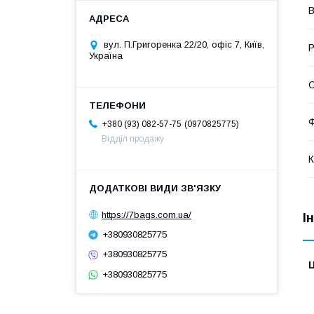
В
вул. П.Григоренка 22/20, офіс 7, Київ,
Р
Україна
С
Ф
0970825775
+380 (93) 082-57-75
Відділ продажу
К
https://7bags.com.ua/
І
+380930825775
+380930825775
Ц
+380930825775