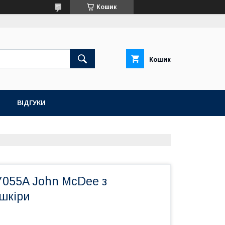
Кошик
Кошик
ВІДГУКИ
7055A John McDee з
шкіри