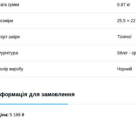
ага сумки
0.87 кг
озміри
25.5 × 22
орт шкіри
Тілячої
урнітура
Silver - с
олір виробу
Чорний
нформація для замовлення
іна:
5 186 ₴