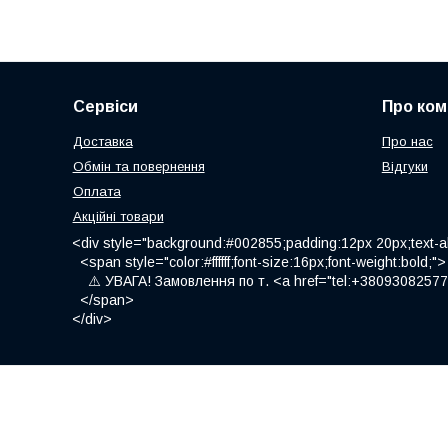
Сервіси
Про ком
Доставка
Про нас
Обмін та повернення
Відгуки
Оплата
Акційні товари
<div style="background:#002855;padding:12px 20px;text-al
<span style="color:#ffffff;font-size:16px;font-weight:bold;">
⚠️ УВАГА! Замовлення по т. <a href="tel:+380930825775
</span>
</div>