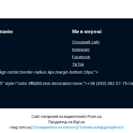
панію
Ми в мережі
Основний сайт
Instagram
Facebook
TikTok
ign:center;border-radius:4px;margin-bottom:16px;">
" style="color:#ffdd00;text-decoration:none;">+38 (093) 082-57-75
Сайт створений на маркетплейсі
Prom.ua
Продавець на Bigl.ua
i-bag.com.ua |
Поскаржитися на контент
|
Політика конфіденційності