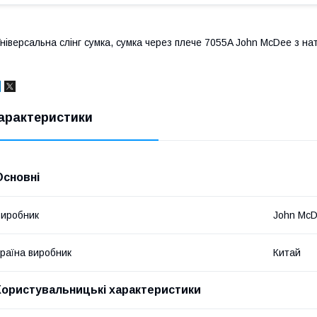
ніверсальна слінг сумка, сумка через плече 7055A John McDee з нат
арактеристики
Основні
иробник
John Mc
раїна виробник
Китай
Користувальницькі характеристики