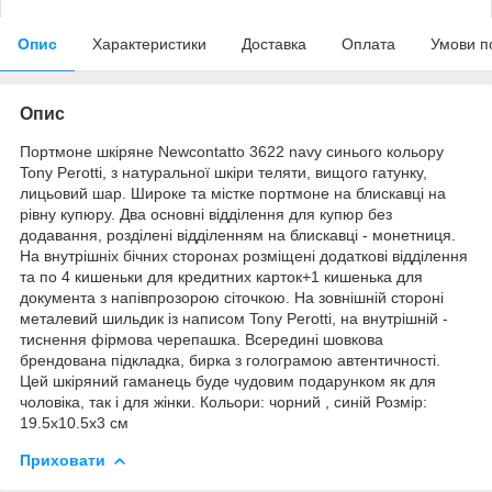
Опис
Характеристики
Доставка
Оплата
Умови п
Опис
Портмоне шкіряне Newcontatto 3622 navy синього кольору
Tony Perotti, з натуральної шкіри теляти, вищого гатунку,
лицьовий шар. Широке та містке портмоне на блискавці на
рівну купюру. Два основні відділення для купюр без
додавання, розділені відділенням на блискавці - монетниця.
На внутрішніх бічних сторонах розміщені додаткові відділення
та по 4 кишеньки для кредитних карток+1 кишенька для
документа з напівпрозорою сіточкою. На зовнішній стороні
металевий шильдик із написом Tony Perotti, на внутрішній -
тиснення фірмова черепашка. Всередині шовкова
брендована підкладка, бирка з голограмою автентичності.
Цей шкіряний гаманець буде чудовим подарунком як для
чоловіка, так і для жінки. Кольори: чорний , синій Розмір:
19.5x10.5x3 см
Приховати