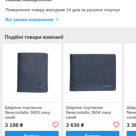
Повернення товару впродовж 14 днів за рахунок покупця
Всі умови повернення
Подібні товари компанії
Шкіряне портмоне
Шкіряне портмоне
Шкір
Newcontatto 3603 navy
Newcontatto 3604 navy
Newc
синій
синій
сині
3 198
3 630
3 3
₴
₴
Купити
Купити