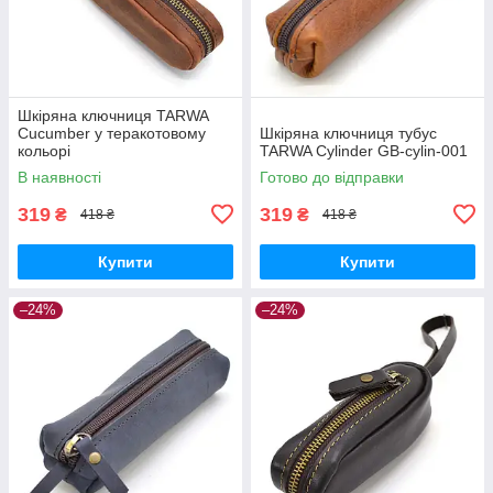
Шкіряна ключниця TARWA
Cucumber у теракотовому
Шкіряна ключниця тубус
кольорі
TARWA Cylinder GB-cylin-001
В наявності
Готово до відправки
319
319
₴
₴
418 ₴
418 ₴
Купити
Купити
–24%
–24%