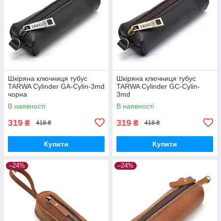
Шкіряна ключниця тубус
Шкіряна ключниця тубус
TARWA Cylinder GA-Cylin-3md
TARWA Cylinder GC-Cylin-
чорна
3md
В наявності
В наявності
319
319
₴
₴
418 ₴
418 ₴
Купити
Купити
–24%
–24%