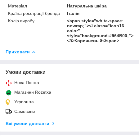
Матеріал
Натуральна шкіра
Країна реєстрації бренда
Італія
Колір виробу
<span style="white-space:
nowrap;"><i class="icon16
color"
style="background:#964B00;">
</i>Коричневый</span>
Приховати
Умови доставки
Нова Пошта
Магазини Rozetka
Укрпошта
Самовивіз
Всі умови доставки