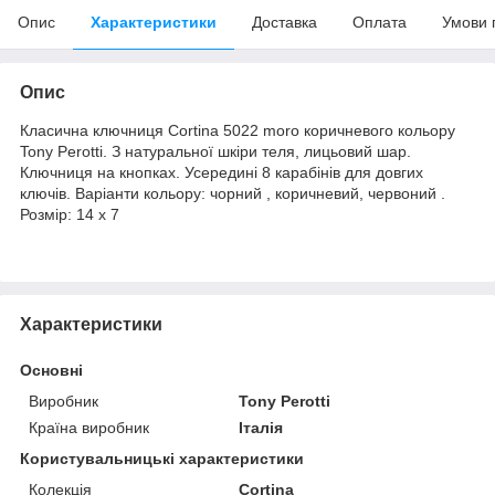
Опис
Характеристики
Доставка
Оплата
Умови 
Опис
Класична ключниця Cortina 5022 moro коричневого кольору
Tony Perotti. З натуральної шкіри теля, лицьовий шар.
Ключниця на кнопках. Усередині 8 карабінів для довгих
ключів. Варіанти кольору: чорний , коричневий, червоний .
Розмір: 14 х 7
Характеристики
Основні
Виробник
Tony Perotti
Країна виробник
Італія
Користувальницькі характеристики
Колекція
Cortina