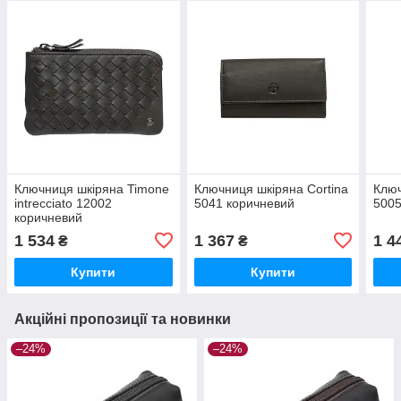
Ключниця шкіряна Timone
Ключниця шкіряна Cortina
Ключ
intrecciato 12002
5041 коричневий
5005
коричневий
1 534
1 367
1 4
₴
₴
Купити
Купити
Акційні пропозиції та новинки
–24%
–24%