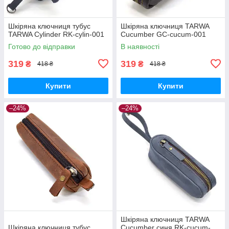
Шкіряна ключниця тубус
Шкіряна ключниця TARWA
TARWA Cylinder RK-cylin-001
Cucumber GC-cucum-001
Готово до відправки
В наявності
319
319
₴
₴
418 ₴
418 ₴
Купити
Купити
–24%
–24%
Шкіряна ключниця TARWA
Шкіряна ключниця тубус
Cucumber синя RK-cucum-