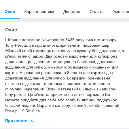
Опис
Характеристики
Доставка
Оплата
Умови п
Опис
Шкіряне портмоне Newcontatto 3435 navy синього кольору
Tony Perotti, з натуральної шкіри теляти, лицьовий шар.
Жіночий синій гаманець на кнопку на купюру без додавання, з
м'якої телячої шкіри. Два основні відділення для купюр без
додавання, розділені монетницею на блискавці, додаткове
відділення для купюр, у ньому ж розміщено 4 кишеньки для
карток. На клапані розташовано 8 слотів для карток і два
додаткові відділення для купюр. Всередині брендована
шовкова підкладка, голограма справжності та тиснення
фірмової черепашки. Зовні металевий шильдик з написом
tony perotti. Це м'яке та приємне на дотик портмоне Ви
можете придбати для себе або зробити якісний подарунок
близькій людині. Варіанти кольору: чорний , синій, червоний.
Розмір: 19.5х10 см
Приховати