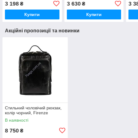
3 198
3 630
3 3
₴
₴
Купити
Купити
Акційні пропозиції та новинки
Стильний чоловічий рюкзак,
колір чорний, Firenze
В наявності
8 750
₴