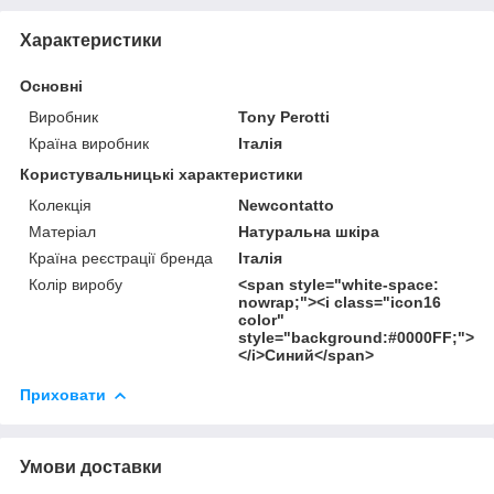
Характеристики
Основні
Виробник
Tony Perotti
Країна виробник
Італія
Користувальницькі характеристики
Колекція
Newcontatto
Матеріал
Натуральна шкіра
Країна реєстрації бренда
Італія
Колір виробу
<span style="white-space:
nowrap;"><i class="icon16
color"
style="background:#0000FF;">
</i>Синий</span>
Приховати
Умови доставки