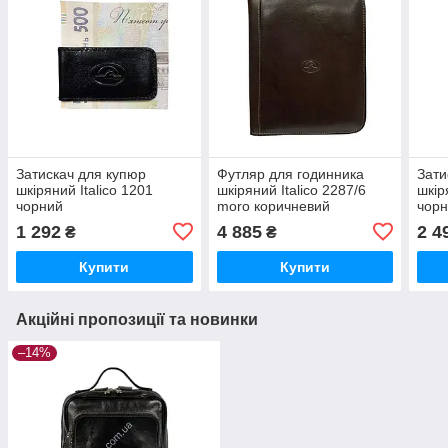
Затискач для купюр
Футляр для годинника
Зати
шкіряний Italico 1201
шкіряний Italico 2287/6
шкір
чорний
moro коричневий
чор
1 292
4 885
2 4
₴
₴
Купити
Купити
Акційні пропозиції та новинки
–14%