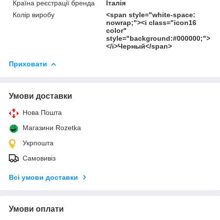
Країна реєстрації бренда
Італія
Колір виробу
<span style="white-space:
nowrap;"><i class="icon16
color"
style="background:#000000;">
</i>Черный</span>
Приховати
Умови доставки
Нова Пошта
Магазини Rozetka
Укрпошта
Самовивіз
Всі умови доставки
Умови оплати