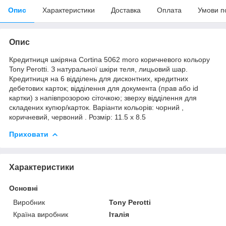
Опис
Характеристики
Доставка
Оплата
Умови п
Опис
Кредитниця шкіряна Cortina 5062 moro коричневого кольору
Tony Perotti. З натуральної шкіри теля, лицьовий шар.
Кредитниця на 6 відділень для дисконтних, кредитних
дебетових карток; відділення для документа (прав або id
картки) з напівпрозорою сіточкою; зверху відділення для
складених купюр/карток. Варіанти кольорів: чорний ,
коричневий, червоний . Розмір: 11.5 х 8.5
Приховати
Характеристики
Основні
Виробник
Tony Perotti
Країна виробник
Італія