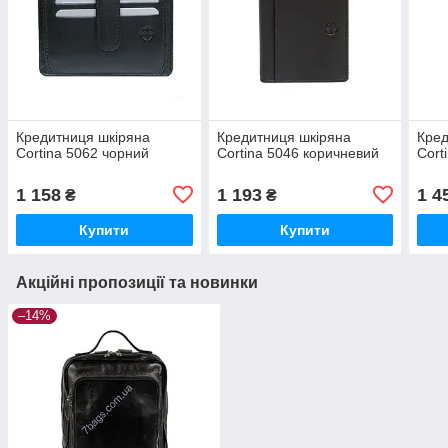
Кредитниця шкіряна
Кредитниця шкіряна
Кред
Cortina 5062 чорний
Cortina 5046 коричневий
Cort
1 158
1 193
1 4
₴
₴
Купити
Купити
Акційні пропозиції та новинки
–14%