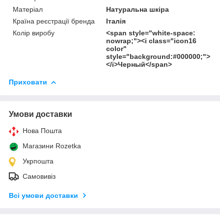
Матеріал
Натуральна шкіра
Країна реєстрації бренда
Італія
Колір виробу
<span style="white-space:
nowrap;"><i class="icon16
color"
style="background:#000000;">
</i>Черный</span>
Приховати
Умови доставки
Нова Пошта
Магазини Rozetka
Укрпошта
Самовивіз
Всі умови доставки