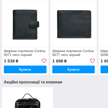
Шкіряне портмоне Cortina
Шкіряне портмоне Cortina
Шкір
5071 nero чорний
5077 nero чорний
5056
1 538
1 698
1 6
₴
₴
Купити
Купити
Акційні пропозиції та новинки