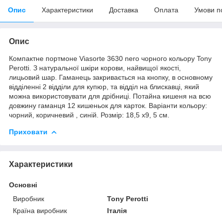
Опис
Характеристики
Доставка
Оплата
Умови п
Опис
Компактне портмоне Viasorte 3630 nero чорного кольору Tony
Perotti. З натуральної шкіри корови, найвищої якості,
лицьовий шар. Гаманець закривається на кнопку, в основному
відділенні 2 відділи для купюр, та відділ на блискавці, який
можна використовувати для дрібниці. Потайна кишеня на всю
довжину гаманця 12 кишеньок для карток. Варіанти кольору:
чорний, коричневий , синій. Розмір: 18,5 х9, 5 см.
Приховати
Характеристики
Основні
Виробник
Tony Perotti
Країна виробник
Італія