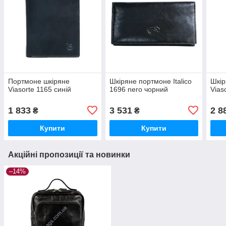
Портмоне шкіряне
Шкіряне портмоне Italico
Шкір
Viasorte 1165 синій
1696 nero чорний
Vias
1 833
3 531
2 8
₴
₴
Купити
Купити
Акційні пропозиції та новинки
–14%