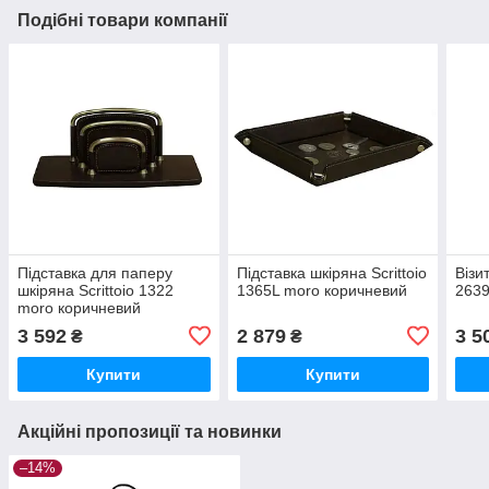
Подібні товари компанії
Підставка для паперу
Підставка шкіряна Scrittoio
Візи
шкіряна Scrittoio 1322
1365L moro коричневий
2639
moro коричневий
3 592
2 879
3 5
₴
₴
Купити
Купити
Акційні пропозиції та новинки
–14%