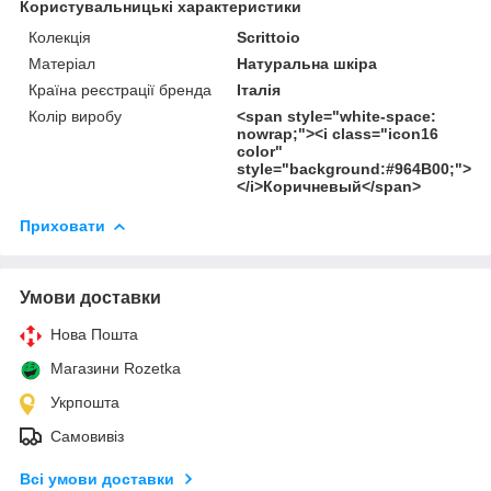
Користувальницькі характеристики
Колекція
Scrittoio
Матеріал
Натуральна шкіра
Країна реєстрації бренда
Італія
Колір виробу
<span style="white-space:
nowrap;"><i class="icon16
color"
style="background:#964B00;">
</i>Коричневый</span>
Приховати
Умови доставки
Нова Пошта
Магазини Rozetka
Укрпошта
Самовивіз
Всі умови доставки