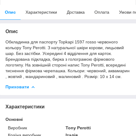
Опис
Характеристики
Доставка
Оплата
Умови п
Опис
Обкладинка для паспорту Topkapi 1597 rosso червоного
кольору Tony Perotti. З натуральної шкіри корови, лицьовий
шар. Без застібки. Усередині 4 відділення для карток.
Брендована підкладка, бирка з голограмою фірмового
логотипу. На зовнішній стороні напис Tony Perotti, всередині
тиснення фірмова черепашка. Кольори: червоний, аквамарин
, жовтий , мандариновий , малиновий . Розмір: 10 х 14 см.
Приховати
Характеристики
Основні
Виробник
Tony Perotti
Країна виробник
Італія