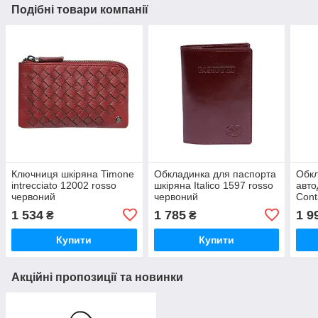
Подібні товари компанії
Ключниця шкіряна Timone
Обкладинка для паспорта
Обкл
intrecciato 12002 rosso
шкіряна Italico 1597 rosso
авто
червоний
червоний
Cont
чер
1 534
1 785
1 9
₴
₴
Купити
Купити
Акційні пропозиції та новинки