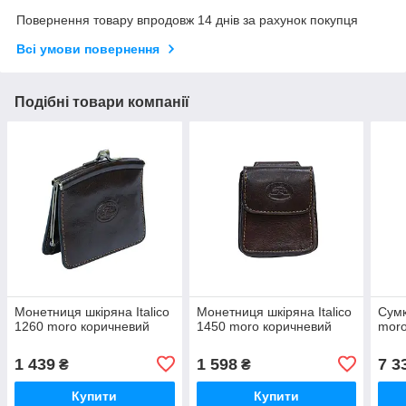
Повернення товару впродовж 14 днів за рахунок покупця
Всі умови повернення
Подібні товари компанії
Монетниця шкіряна Italico
Монетниця шкіряна Italico
Сумк
1260 moro коричневий
1450 moro коричневий
moro
1 439
1 598
7 3
₴
₴
Купити
Купити