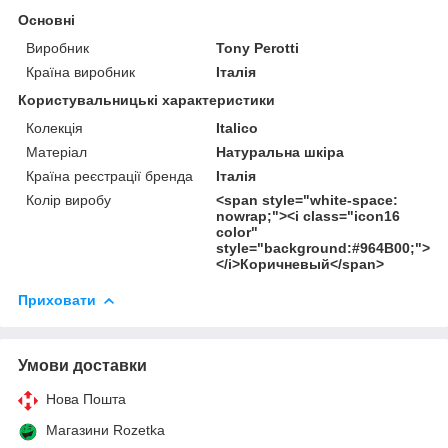
Основні
Виробник
Tony Perotti
Країна виробник
Італія
Користувальницькі характеристики
Колекція
Italico
Матеріал
Натуральна шкіра
Країна реєстрації бренда
Італія
Колір виробу
<span style="white-space:
nowrap;"><i class="icon16
color"
style="background:#964B00;">
</i>Коричневый</span>
Приховати
Умови доставки
Нова Пошта
Магазини Rozetka