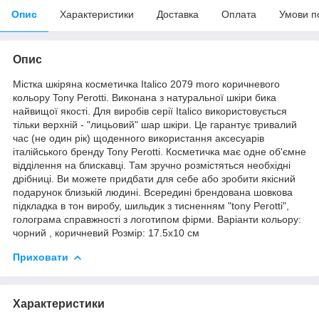
Опис
Характеристики
Доставка
Оплата
Умови п
Опис
Містка шкіряна косметичка Italico 2079 moro коричневого
кольору Tony Perotti. Виконана з натуральної шкіри бика
найвищої якості. Для виробів серії Italico використовується
тільки верхній - "лицьовий" шар шкіри. Це гарантує тривалий
час (не один рік) щоденного використання аксесуарів
італійського бренду Tony Perotti. Косметичка має одне об'ємне
відділення на блискавці. Там зручно розмістяться необхідні
дрібниці. Ви можете придбати для себе або зробити якісний
подарунок близькій людині. Всередині брендована шовкова
підкладка в тон виробу, шильдик з тисненням "tony Perotti",
голограма справжності з логотипом фірми. Варіанти кольору:
чорний , коричневий Розмір: 17.5x10 см
Приховати
Характеристики