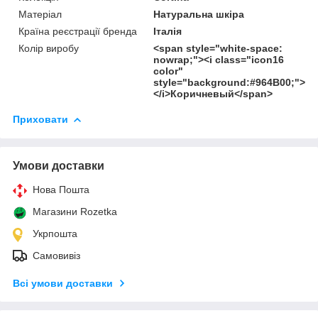
Матеріал
Натуральна шкіра
Країна реєстрації бренда
Італія
Колір виробу
<span style="white-space:
nowrap;"><i class="icon16
color"
style="background:#964B00;">
</i>Коричневый</span>
Приховати
Умови доставки
Нова Пошта
Магазини Rozetka
Укрпошта
Самовивіз
Всі умови доставки