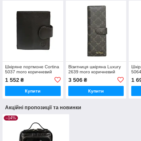
Шкіряне портмоне Cortina
Візитниця шкіряна Luxury
Шкір
5037 moro коричневий
2639 moro коричневий
5064
1 552
3 506
1 6
₴
₴
Купити
Купити
Акційні пропозиції та новинки
–14%