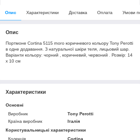
Опис
Характеристики
Доставка
Оплата
Умови п
Опис
Портмоне Cortina 5115 moro коричневого кольору Tony Perotti
в одне додавання. З натуральної шкіри теля, лицьовий шар.
Варіанти кольору: чорний , коричневий, червоний . Розмір: 14
x 10 см
Характеристики
Основні
Виробник
Tony Perotti
Країна виробник
Італія
Користувальницькі характеристики
Колекція
Cortina