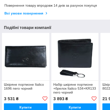
Повернення товару впродовж 14 днів за рахунок покупця
Всі умови повернення
Подібні товари компанії
Шкіряне портмоне Italico
Набір шкіряне портмоне
Шкір
1696 nero чорний
+брелок Italico 534+KR133
8022
nero чорний
3 531
3 893
21 
₴
₴
Купити
Купити