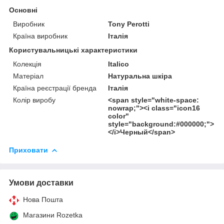
Основні
Виробник
Tony Perotti
Країна виробник
Італія
Користувальницькі характеристики
Колекція
Italico
Матеріал
Натуральна шкіра
Країна реєстрації бренда
Італія
Колір виробу
<span style="white-space:
nowrap;"><i class="icon16
color"
style="background:#000000;">
</i>Черный</span>
Приховати
Умови доставки
Нова Пошта
Магазини Rozetka