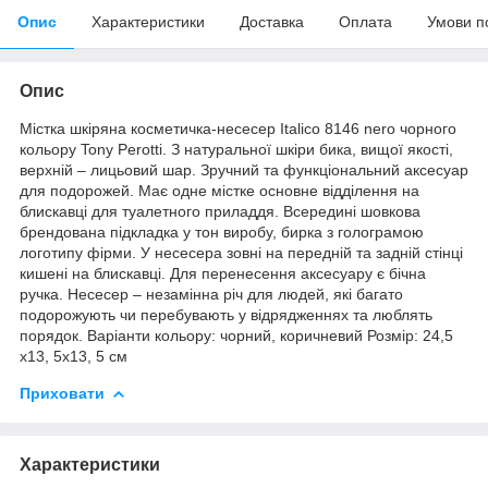
Опис
Характеристики
Доставка
Оплата
Умови п
Опис
Містка шкіряна косметичка-несесер Italico 8146 nero чорного
кольору Tony Perotti. З натуральної шкіри бика, вищої якості,
верхній – лицьовий шар. Зручний та функціональний аксесуар
для подорожей. Має одне містке основне відділення на
блискавці для туалетного приладдя. Всередині шовкова
брендована підкладка у тон виробу, бирка з голограмою
логотипу фірми. У несесера зовні на передній та задній стінці
кишені на блискавці. Для перенесення аксесуару є бічна
ручка. Несесер – незамінна річ для людей, які багато
подорожують чи перебувають у відрядженнях та люблять
порядок. Варіанти кольору: чорний, коричневий Розмір: 24,5
х13, 5х13, 5 см
Приховати
Характеристики