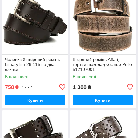
Чоловічий шкіряний ремінь
Шкіряний ремінь Affari,
Limary lim-28-115 на два
тертий шоколад Grande Pelle
язички
512107001
В наявності
В наявності
758
1 300
₴
₴
925 ₴
Купити
Купити