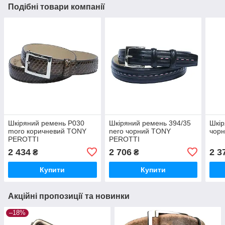
Подібні товари компанії
Шкіряний ремень P030
Шкіряний ремень 394/35
Шкір
moro коричневий TONY
nero чорний TONY
чор
PEROTTI
PEROTTI
2 434
2 706
2 3
₴
₴
Купити
Купити
Акційні пропозиції та новинки
–18%