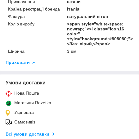
Призначення
штани
Країна реєстрації бренда
Італія
Фактура
натуральний пітон
Колір виробу
<span style="white-space:
nowrap;"><i class="icon16
color"
style="background:#808080;">
</i>а: сірий,</span>
Ширина
3 см
Приховати
Умови доставки
Нова Пошта
Магазини Rozetka
Укрпошта
Самовивіз
Всі умови доставки