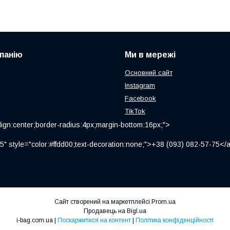
панію
Ми в мережі
Основний сайт
Instagram
Facebook
TikTok
ign:center;border-radius:4px;margin-bottom:16px;">
" style="color:#ffdd00;text-decoration:none;">+38 (093) 082-57-75
Сайт створений на маркетплейсі
Prom.ua
Продавець на Bigl.ua
i-bag.com.ua |
Поскаржитися на контент
|
Політика конфіденційності