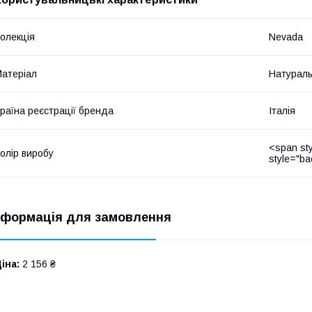
олекція
Nevada
атеріал
Натураль
раїна реєстрації бренда
Італія
<span sty
олір виробу
style="b
нформація для замовлення
іна:
2 156 ₴