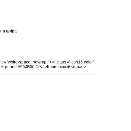
на шкіра
le="white-space: nowrap;"><i class="icon16 color"
ackground:#964B00;"></i>Коричневый</span>