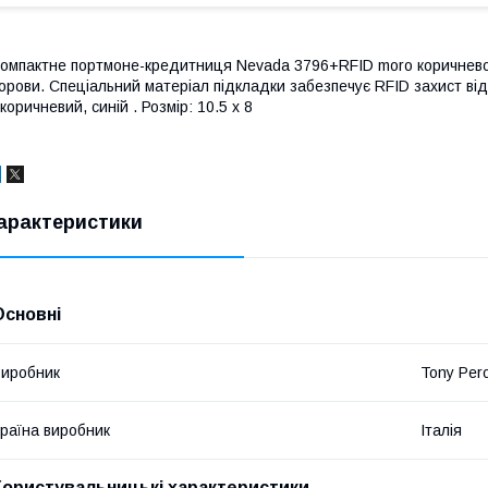
омпактне портмоне-кредитниця Nevada 3796+RFID moro коричневого 
орови. Спеціальний матеріал підкладки забезпечує RFID захист від
 коричневий, синій . Розмір: 10.5 х 8
арактеристики
Основні
иробник
Tony Pero
раїна виробник
Італія
Користувальницькі характеристики