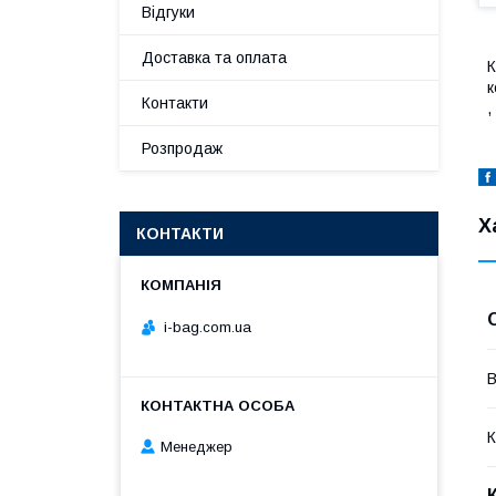
Відгуки
Доставка та оплата
К
к
Контакти
,
Розпродаж
Х
КОНТАКТИ
i-bag.com.ua
В
К
Менеджер