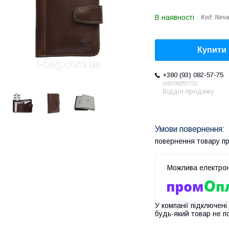
В наявності
Код:
Nev
Купити
+380 (93) 082-57-75
0970825775
Відділ продажу
повернення товару п
У компанії підключені
будь-який товар не п