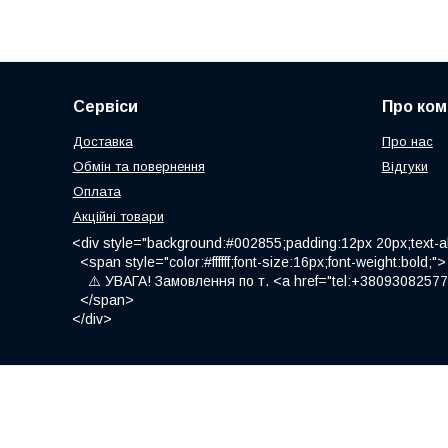
Сервіси
Про ком
Доставка
Про нас
Обмін та повернення
Відгуки
Оплата
Акційні товари
<div style="background:#002855;padding:12px 20px;text-al
<span style="color:#ffffff;font-size:16px;font-weight:bold;">
⚠️ УВАГА! Замовлення по т. <a href="tel:+380930825775
</span>
</div>