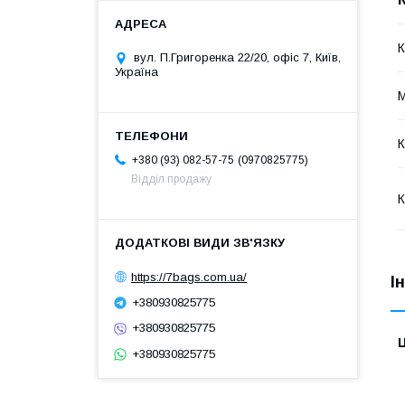
К
вул. П.Григоренка 22/20, офіс 7, Київ,
Україна
М
К
0970825775
+380 (93) 082-57-75
Відділ продажу
К
https://7bags.com.ua/
І
+380930825775
+380930825775
Ц
+380930825775