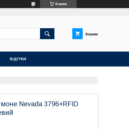
Кошик
Кошик
ВІДГУКИ
тмоне Nevada 3796+RFID
евий