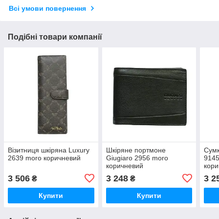
Всі умови повернення
Подібні товари компанії
Візитниця шкіряна Luxury
Шкіряне портмоне
Сумк
2639 moro коричневий
Giugiaro 2956 moro
9145
коричневий
кори
3 506
3 248
3 2
₴
₴
Купити
Купити