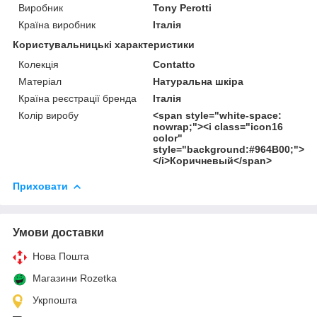
Виробник
Tony Perotti
Країна виробник
Італія
Користувальницькі характеристики
Колекція
Contatto
Матеріал
Натуральна шкіра
Країна реєстрації бренда
Італія
Колір виробу
<span style="white-space:
nowrap;"><i class="icon16
color"
style="background:#964B00;">
</i>Коричневый</span>
Приховати
Умови доставки
Нова Пошта
Магазини Rozetka
Укрпошта