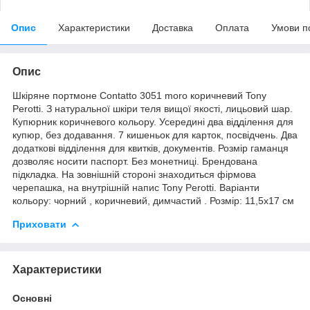
Опис
Характеристики
Доставка
Оплата
Умови п
Опис
Шкіряне портмоне Contatto 3051 moro коричневий Tony
Perotti. З натуральної шкіри теля вищої якості, лицьовий шар.
Купюрник коричневого кольору. Усередині два відділення для
купюр, без додавання. 7 кишеньок для карток, посвідчень. Два
додаткові відділення для квитків, документів. Розмір гаманця
дозволяє носити паспорт. Без монетниці. Брендована
підкладка. На зовнішній стороні знаходиться фірмова
черепашка, на внутрішній напис Tony Perotti. Варіанти
кольору: чорний , коричневий, димчастий . Розмір: 11,5х17 см
Приховати
Характеристики
Основні