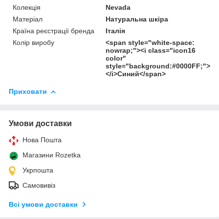
Колекція
Nevada
Матеріал
Натуральна шкіра
Країна реєстрації бренда
Італія
Колір виробу
<span style="white-space:
nowrap;"><i class="icon16
color"
style="background:#0000FF;">
</i>Синий</span>
Приховати
Умови доставки
Нова Пошта
Магазини Rozetka
Укрпошта
Самовивіз
Всі умови доставки