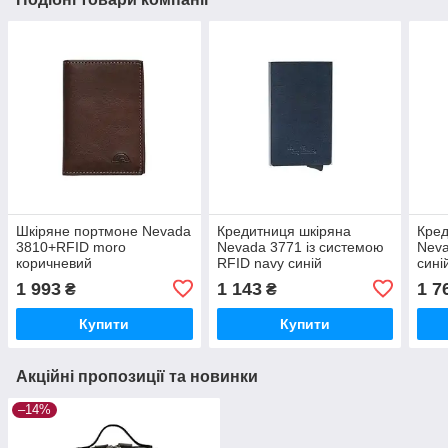
Шкіряне портмоне Nevada
Кредитниця шкіряна
Кред
3810+RFID moro
Nevada 3771 із системою
Neva
коричневий
RFID navy синій
сині
1 993
1 143
1 7
₴
₴
Купити
Купити
Акційні пропозиції та новинки
–14%