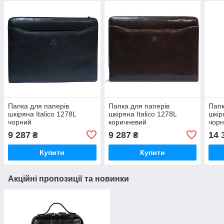
Папка для паперів
Папка для паперів
Папк
шкіряна Italico 1278L
шкіряна Italico 1278L
шкір
чорний
коричневий
чор
9 287
9 287
14 
₴
₴
Купити
Купити
Акційні пропозиції та новинки