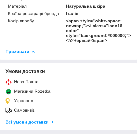
Матеріал
Натуральна шкіра
Країна реєстрації бренда
Італія
Колір виробу
<span style="white-space:
nowrap;"><i class="icon16
color"
style="background:#000000;">
</i>Черный</span>
Приховати
Умови доставки
Нова Пошта
Магазини Rozetka
Укрпошта
Самовивіз
Всі умови доставки