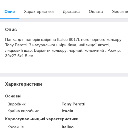
Опис
Характеристики
Доставка
Оплата
Умови п
Опис
Папка для паперів шкіряна Italico 8017L nero чорного кольору
Tony Perotti. З натуральної шкіри бика, найвищої якості,
лицьовий шар. Варіанти кольору: чорний, коньячний . Розмір:
39х27.5х1.5 см
Характеристики
Основні
Виробник
Tony Perotti
Країна виробник
Італія
Користувальницькі характеристики
Колекція
Italico