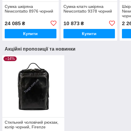
Сумка шкіряна
Сумка-клатч шкіряна
Шкір
Newcontatto 8976 чорний
Newcontatto 9378 чорний
Newc
чор
24 085
10 873
2 2
₴
₴
Купити
Купити
Акційні пропозиції та новинки
–14%
Стильний чоловічий рюкзак,
колір чорний, Firenze