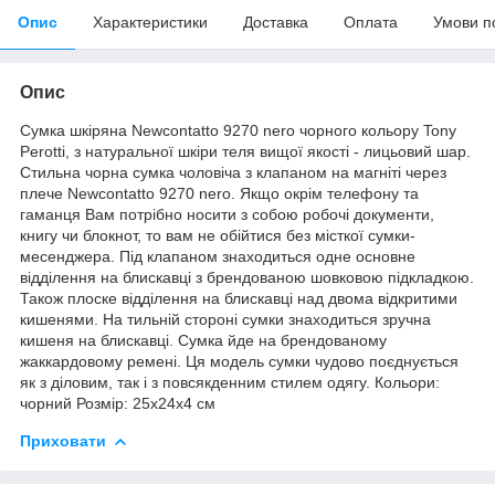
Опис
Характеристики
Доставка
Оплата
Умови п
Опис
Сумка шкіряна Newcontatto 9270 nero чорного кольору Tony
Perotti, з натуральної шкіри теля вищої якості - лицьовий шар.
Стильна чорна сумка чоловіча з клапаном на магніті через
плече Newcontatto 9270 nero. Якщо окрім телефону та
гаманця Вам потрібно носити з собою робочі документи,
книгу чи блокнот, то вам не обійтися без місткої сумки-
месенджера. Під клапаном знаходиться одне основне
відділення на блискавці з брендованою шовковою підкладкою.
Також плоске відділення на блискавці над двома відкритими
кишенями. На тильній стороні сумки знаходиться зручна
кишеня на блискавці. Сумка йде на брендованому
жаккардовому ремені. Ця модель сумки чудово поєднується
як з діловим, так і з повсякденним стилем одягу. Кольори:
чорний Розмір: 25x24x4 см
Приховати