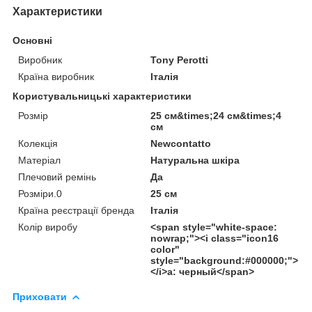
Характеристики
Основні
Виробник
Tony Perotti
Країна виробник
Італія
Користувальницькі характеристики
Розмір
25 см&times;24 см&times;4
см
Колекція
Newcontatto
Матеріал
Натуральна шкіра
Плечовий ремінь
Да
Розміри.0
25 см
Країна реєстрації бренда
Італія
Колір виробу
<span style="white-space:
nowrap;"><i class="icon16
color"
style="background:#000000;">
</i>а: черный</span>
Приховати