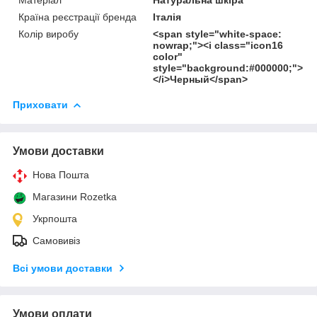
Країна реєстрації бренда
Італія
Колір виробу
<span style="white-space:
nowrap;"><i class="icon16
color"
style="background:#000000;">
</i>Черный</span>
Приховати
Умови доставки
Нова Пошта
Магазини Rozetka
Укрпошта
Самовивіз
Всі умови доставки
Умови оплати