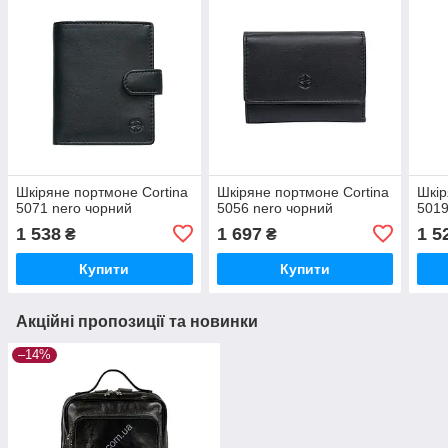
Шкіряне портмоне Cortina
Шкіряне портмоне Cortina
Шкір
5071 nero чорний
5056 nero чорний
5019
1 538
1 697
1 5
₴
₴
Купити
Купити
Акційні пропозиції та новинки
–14%