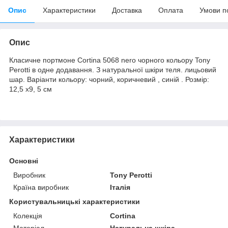
Опис
Характеристики
Доставка
Оплата
Умови п
Опис
Класичне портмоне Cortina 5068 nero чорного кольору Tony
Perotti в одне додавання. З натуральної шкіри теля. лицьовий
шар. Варіанти кольору: чорний, коричневий , синій . Розмір:
12,5 х9, 5 см
Характеристики
Основні
Виробник
Tony Perotti
Країна виробник
Італія
Користувальницькі характеристики
Колекція
Cortina
Матеріал
Натуральна шкіра