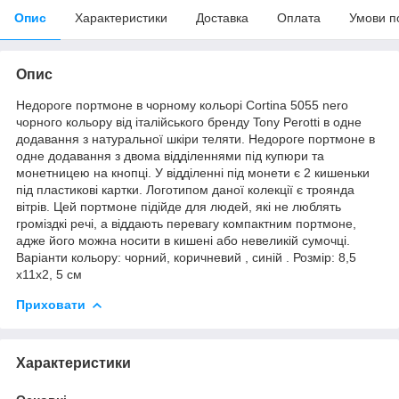
Опис
Характеристики
Доставка
Оплата
Умови п
Опис
Недороге портмоне в чорному кольорі Cortina 5055 nero
чорного кольору від італійського бренду Tony Perotti в одне
додавання з натуральної шкіри теляти. Недороге портмоне в
одне додавання з двома відділеннями під купюри та
монетницею на кнопці. У відділенні під монети є 2 кишеньки
під пластикові картки. Логотипом даної колекції є троянда
вітрів. Цей портмоне підійде для людей, які не люблять
громіздкі речі, а віддають перевагу компактним портмоне,
адже його можна носити в кишені або невеликій сумочці.
Варіанти кольору: чорний, коричневий , синій . Розмір: 8,5
х11х2, 5 см
Приховати
Характеристики