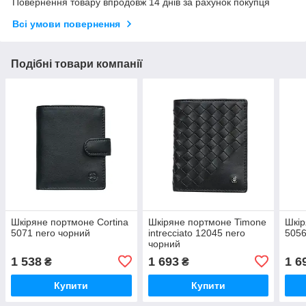
Повернення товару впродовж 14 днів за рахунок покупця
Всі умови повернення
Подібні товари компанії
Шкіряне портмоне Cortina
Шкіряне портмоне Timone
Шкір
5071 nero чорний
intrecciato 12045 nero
5056
чорний
1 538
1 693
1 6
₴
₴
Купити
Купити