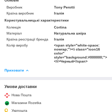
Основні
Виробник
Tony Perotti
Країна виробник
Італія
Користувальницькі характеристики
Колекція
Cortina
Матеріал
Натуральна шкіра
Країна реєстрації бренда
Італія
Колір виробу
<span style="white-space:
nowrap;"><i class="icon16
color"
style="background:#000000;">
</i>Черный</span>
Приховати
Умови доставки
Нова Пошта
Магазини Rozetka
Укрпошта