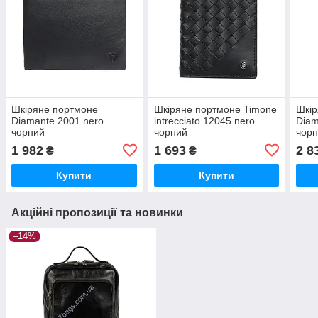
Шкіряне портмоне
Шкіряне портмоне Timone
Шкір
Diamante 2001 nero
intrecciato 12045 nero
Diam
чорний
чорний
чор
1 982
1 693
2 8
₴
₴
Купити
Купити
Акційні пропозиції та новинки
–14%