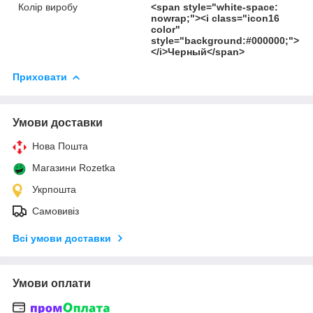
Колір виробу
<span style="white-space:
nowrap;"><i class="icon16
color"
style="background:#000000;">
</i>Черный</span>
Приховати
Умови доставки
Нова Пошта
Магазини Rozetka
Укрпошта
Самовивіз
Всі умови доставки
Умови оплати