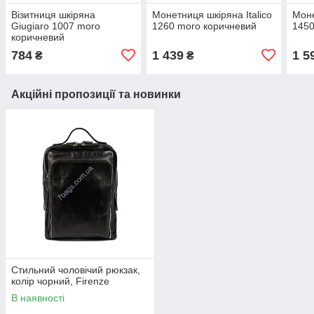
Візитниця шкіряна
Монетниця шкіряна Italico
Моне
Giugiaro 1007 moro
1260 moro коричневий
1450
коричневий
784
1 439
1 5
₴
₴
Акційні пропозиції та новинки
Стильний чоловічий рюкзак,
колір чорний, Firenze
В наявності