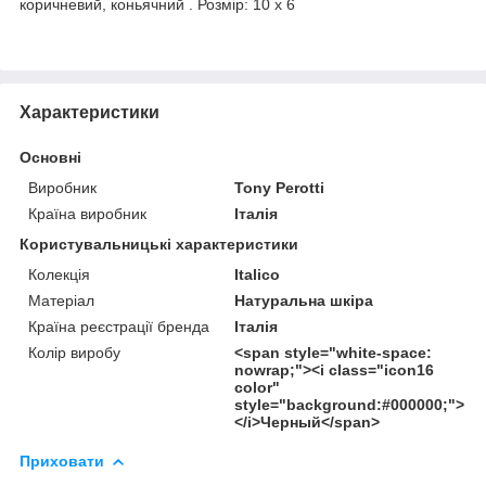
коричневий, коньячний . Розмір: 10 х 6
Характеристики
Основні
Виробник
Tony Perotti
Країна виробник
Італія
Користувальницькі характеристики
Колекція
Italico
Матеріал
Натуральна шкіра
Країна реєстрації бренда
Італія
Колір виробу
<span style="white-space:
nowrap;"><i class="icon16
color"
style="background:#000000;">
</i>Черный</span>
Приховати