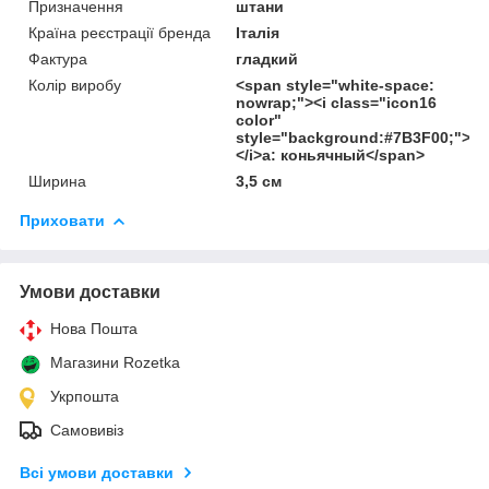
Призначення
штани
Країна реєстрації бренда
Італія
Фактура
гладкий
Колір виробу
<span style="white-space:
nowrap;"><i class="icon16
color"
style="background:#7B3F00;">
</i>а: коньячный</span>
Ширина
3,5 см
Приховати
Умови доставки
Нова Пошта
Магазини Rozetka
Укрпошта
Самовивіз
Всі умови доставки