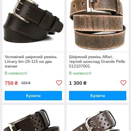
Чоловічий шкіряний ремінь
Шкіряний ремінь Affari,
Limary lim-28-115 на два
тертий шоколад Grande Pelle
язички
512107001
В наявності
В наявності
758
1 300
₴
₴
925 ₴
Купити
Купити