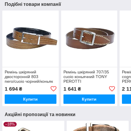
Подібні товари компанії
Ремінь шкіряний
Ремінь шкіряний 707/35
Ремі
двосторонній 803
cuoio коньячний TONY
cogn
nero/cuoio чорний/коньяк
PEROTTI
PER
TONY PEROTTI
1 694
1 641
2 1
₴
₴
Купити
Купити
Акційні пропозиції та новинки
–18%