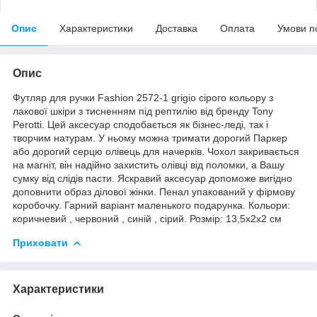
Опис
Характеристики
Доставка
Оплата
Умови п
Опис
Футляр для ручки Fashion 2572-1 grigio сірого кольору з
лакової шкіри з тисненням під рептилію від бренду Tony
Perotti. Цей аксесуар сподобається як бізнес-леді, так і
творчим натурам. У ньому можна тримати дорогий Паркер
або дорогий серцю олівець для начерків. Чохол закривається
на магніт, він надійно захистить олівці від поломки, а Вашу
сумку від слідів пасти. Яскравий аксесуар допоможе вигідно
доповнити образ ділової жінки. Пенал упакований у фірмову
коробочку. Гарний варіант маленького подарунка. Кольори:
коричневий , червоний , синій , сірий. Розмір: 13,5х2х2 см
Приховати
Характеристики