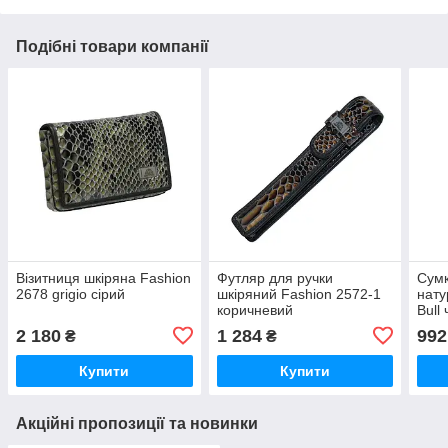
Подібні товари компанії
Візитниця шкіряна Fashion
Футляр для ручки
Сумк
2678 grigio сірий
шкіряний Fashion 2572-1
нату
коричневий
Bull
2 180
1 284
992
₴
₴
Купити
Купити
Акційні пропозиції та новинки