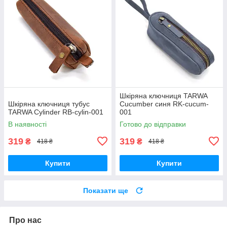
Шкіряна ключниця TARWA
Шкіряна ключниця тубус
Cucumber синя RK-cucum-
TARWA Cylinder RB-cylin-001
001
В наявності
Готово до відправки
319
319
₴
₴
418 ₴
418 ₴
Купити
Купити
Показати ще
Про нас