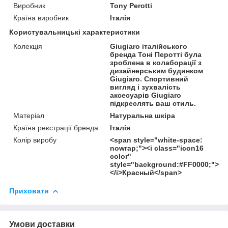
Виробник
Tony Perotti
Країна виробник
Італія
Користувальницькі характеристики
Колекція
Giugiaro італійського
бренда Тоні Перотті була
зроблена в колаборації з
дизайнерським будинком
Giugiaro. Спортивний
вигляд і зухвалість
аксесуарів Giugiaro
підкреслять ваш стиль.
Матеріал
Натуральна шкіра
Країна реєстрації бренда
Італія
Колір виробу
<span style="white-space:
nowrap;"><i class="icon16
color"
style="background:#FF0000;">
</i>Красный</span>
Приховати
Умови доставки