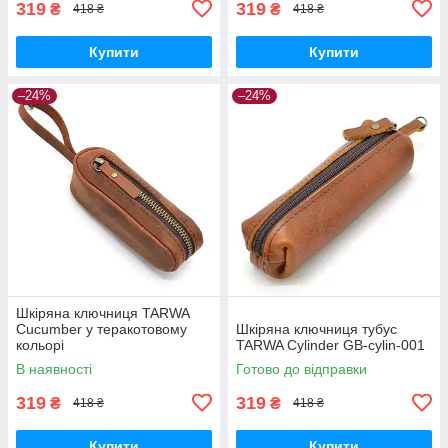
319
319
₴
₴
418 ₴
418 ₴
Купити
Купити
–24%
–24%
Шкіряна ключниця TARWA
Cucumber у теракотовому
Шкіряна ключниця тубус
кольорі
TARWA Cylinder GB-cylin-001
В наявності
Готово до відправки
319
319
₴
₴
418 ₴
418 ₴
Купити
Купити