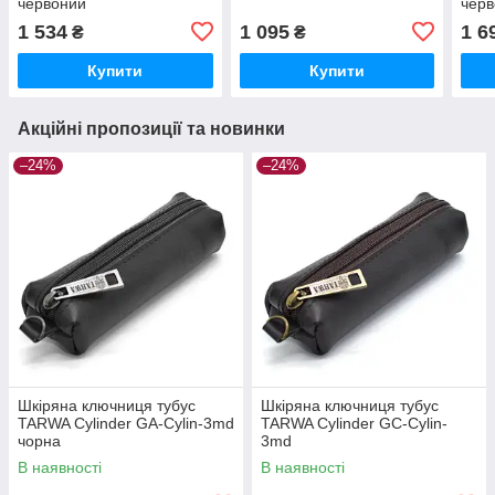
червоний
чер
1 534
1 095
1 6
₴
₴
Купити
Купити
Акційні пропозиції та новинки
–24%
–24%
Шкіряна ключниця тубус
Шкіряна ключниця тубус
TARWA Cylinder GA-Cylin-3md
TARWA Cylinder GC-Cylin-
чорна
3md
В наявності
В наявності