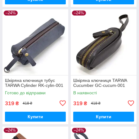
–24%
–24%
Шкіряна ключниця тубус
Шкіряна ключниця TARWA
TARWA Cylinder RK-cylin-001
Cucumber GC-cucum-001
Готово до відправки
В наявності
319
319
₴
₴
418 ₴
418 ₴
Купити
Купити
–24%
–24%