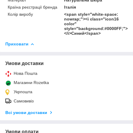
Країна реєстрації бренда
Італія
Колір виробу
<span style="white-space:
nowrap;"><i class="icon16
color"
style="background:#0000FF;">
</i>Синий</span>
Приховати
Умови доставки
Нова Пошта
Магазини Rozetka
Укрпошта
Самовивіз
Всі умови доставки
Умови оплати