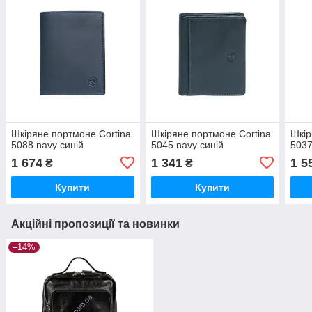
Шкіряне портмоне Cortina
Шкіряне портмоне Cortina
Шкір
5088 navy синій
5045 navy синій
5037
1 674
1 341
1 5
₴
₴
Купити
Купити
Акційні пропозиції та новинки
–14%