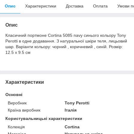
Опис
Характеристики
Доставка
Оплата
Умови п
Опис
Класичний портмоне Cortina 5085 navy синього кольору Tony
Perotti в одне додавання. З натуральної шкіри теля, лицьовий
шар. Варіанти кольору: чорний , коричневий , синій. Розмір:
12.5 х 9.5 см
Характеристики
Основні
Виробник
Tony Perotti
Країна виробник
Італія
Користувальницькі характеристики
Колекція
Cortina
Матеріал
Натуральна шкіра