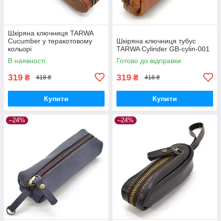
Шкіряна ключниця TARWA
Cucumber у теракотовому
Шкіряна ключниця тубус
кольорі
TARWA Cylinder GB-cylin-001
В наявності
Готово до відправки
319
319
₴
₴
418 ₴
418 ₴
Купити
Купити
–24%
–24%