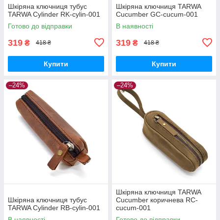
Шкіряна ключниця тубус
Шкіряна ключниця TARWA
TARWA Cylinder RK-cylin-001
Cucumber GC-cucum-001
Готово до відправки
В наявності
319
319
₴
₴
418 ₴
418 ₴
Купити
Купити
–24%
–24%
Шкіряна ключниця TARWA
Шкіряна ключниця тубус
Cucumber коричнева RC-
TARWA Cylinder RB-cylin-001
cucum-001
В наявності
Готово до відправки