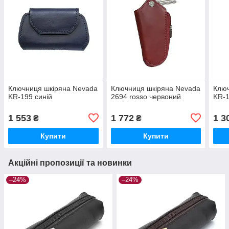
Ключниця шкіряна Nevada
Ключниця шкіряна Nevada
Ключ
KR-199 синій
2694 rosso червоний
KR-1
1 553
1 772
1 3
₴
₴
Купити
Купити
Акційні пропозиції та новинки
–24%
–24%