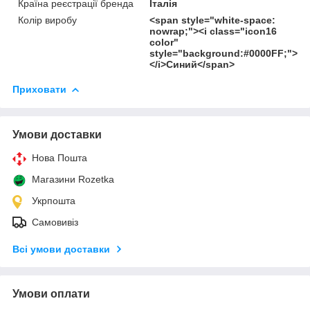
Країна реєстрації бренда
Італія
Колір виробу
<span style="white-space:
nowrap;"><i class="icon16
color"
style="background:#0000FF;">
</i>Синий</span>
Приховати
Умови доставки
Нова Пошта
Магазини Rozetka
Укрпошта
Самовивіз
Всі умови доставки
Умови оплати