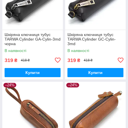
Шкіряна ключниця тубус
Шкіряна ключниця тубус
TARWA Cylinder GA-Cylin-3md
TARWA Cylinder GC-Cylin-
чорна
3md
В наявності
В наявності
319
319
₴
₴
418 ₴
418 ₴
Купити
Купити
–24%
–24%